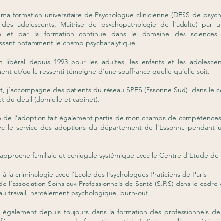
i ma formation universitaire de Psychologue clinicienne (DESS de psyc
 des adolescents, Maîtrise de psychopathologie de l’adulte) par u
le et par la formation continue dans le domaine des sciences
ssant notamment le champ psychanalytique.
n libéral depuis 1993 pour les adultes, les enfants et les adolesce
t et/ou le ressenti témoigne d’une souffrance quelle qu’elle soit.
rt, j’accompagne des patients du réseau SPES (Essonne Sud) dans le 
et du deuil (domicile et cabinet).
 de l’adoption fait également partie de mon champs de compétences 
avec le service des adoptions du département de l’Essonne pendant u
approche familiale et conjugale systémique avec le Centre d’Etude de l
e à la criminologie avec l’Ecole des Psychologues Praticiens de Paris
de l’association Soins aux Professionnels de Santé (S.P.S) dans le cadre 
au travail, harcèlement psychologique, burn-out
ns également depuis toujours dans la formation des professionnels de 