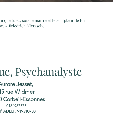
i que tu es, sois le maître et le sculpteur de toi-
. » Friedrich Nietzsche
ue, Psychanalyste
Aurore Jesset,
45 rue Widmer
0 Corbeil-Essonnes
0164967575
° ADELI : 919310730