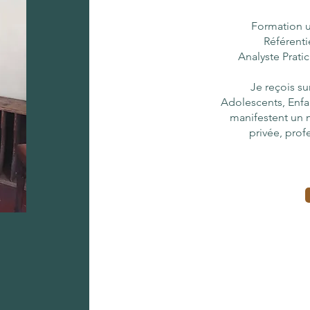
Formation un
Référenti
Analyste Prati
Je reçois s
u
Adolescents, Enfa
manifestent un m
privée, prof