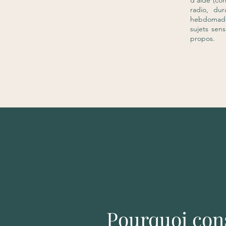
d’aide (con
radio, du
hebdomadai
sujets sen
propos.
Pourquoi con