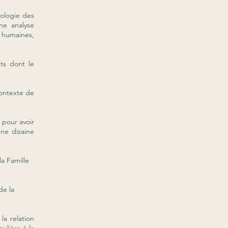
hologie des
ne analyse
 humaines,
nts dont le
contexte de
pour avoir
ne dizaine
a Famille
de la
la relation