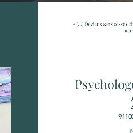
« (…) Deviens sans cesse celu
même
Psycholog
9110
N