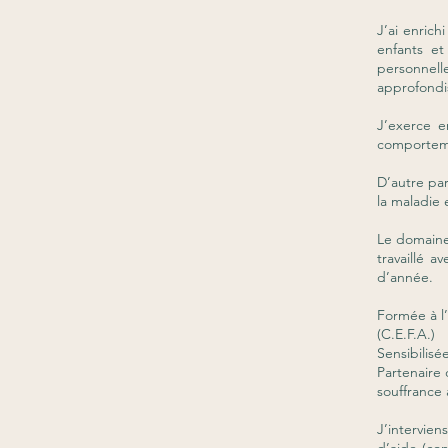
J’ai enrich
enfants et
personnel
approfondi
J’exerce e
comportemen
D’autre pa
la maladie 
Le domaine
travaillé 
d’année.
Formée à l’
(C.E.F.A.)
Sensibilisé
Partenaire 
souffrance 
J’intervie