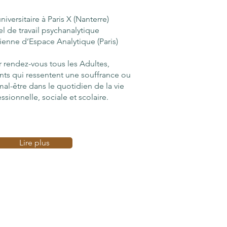
iversitaire à Paris X (Nanterre)
el de travail psychanalytique
cienne d’Espace Analytique (Paris)
r rendez-vous tous les Adultes,
nts qui ressente
nt une souffrance ou
al-être dans le quotidien de la vie
essionnelle, sociale et scolaire.
Lire plus