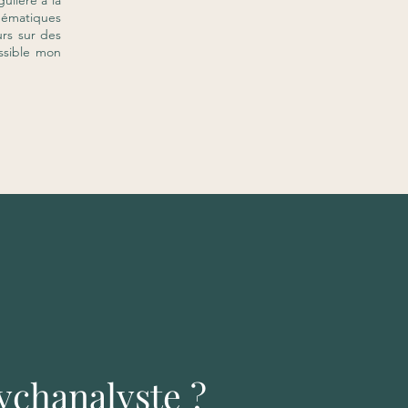
ulière à la
hématiques
rs sur des
ssible mon
ychanalyste ?