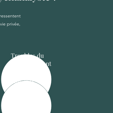
 ressentent
vie privée,
Troubles du
comportement
Mal-être