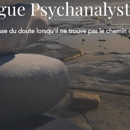
gue Psychanalys
sse du doute lorsqu’il ne trouve pas le chemin 